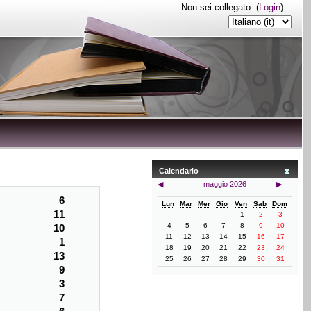
Non sei collegato. (
Login
)
Calendario
◀
maggio 2026
▶
6
Lun
Mar
Mer
Gio
Ven
Sab
Dom
11
1
2
3
4
5
6
7
8
9
10
10
11
12
13
14
15
16
17
1
18
19
20
21
22
23
24
13
25
26
27
28
29
30
31
9
3
7