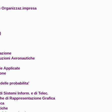
e Organizzaz.impresa
)
gazione
ruzioni Aeronautiche
ie Applicate
ione
 delle probabilita'
i Sistemi Inform. e di Telec.
che di Rappresentazione Grafica
ica
tiche