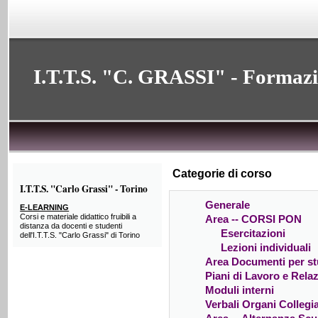
I.T.T.S. "C. GRASSI" - Formaz
Categorie di corso
I.T.T.S. "Carlo Grassi" - Torino
Generale
E-LEARNING
Corsi e materiale didattico fruibili a
Area -- CORSI PON
distanza da docenti e studenti
Esercitazioni
dell'I.T.T.S. "Carlo Grassi" di Torino
Lezioni individuali
Area Documenti per st
Piani di Lavoro e Relaz
Moduli interni
Verbali Organi Collegia