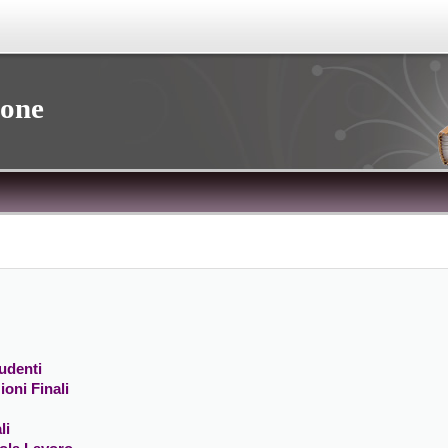
ione
udenti
ioni Finali
li