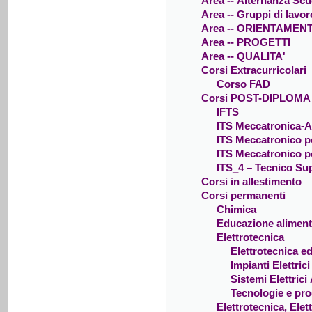
Area -- Alternanza Sc
Area -- Gruppi di lavor
Area -- ORIENTAMEN
Area -- PROGETTI
Area -- QUALITA'
Corsi Extracurricolari
Corso FAD
Corsi POST-DIPLOMA
IFTS
ITS Meccatronica-
ITS Meccatronico pe
ITS Meccatronico pe
ITS_4 – Tecnico Sup
Corsi in allestimento
Corsi permanenti
Chimica
Educazione aliment
Elettrotecnica
Elettrotecnica ed
Impianti Elettrici
Sistemi Elettrici
Tecnologie e prog
Elettrotecnica, Ele