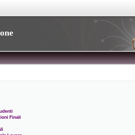
ione
udenti
ioni Finali
li