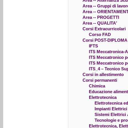
Area -- Alternanza Sc
Area -- Gruppi di lavor
Area -- ORIENTAMEN
Area -- PROGETTI
Area -- QUALITA'
Corsi Extracurricolari
Corso FAD
Corsi POST-DIPLOMA
IFTS
ITS Meccatronica-
ITS Meccatronico pe
ITS Meccatronico pe
ITS_4 – Tecnico Sup
Corsi in allestimento
Corsi permanenti
Chimica
Educazione aliment
Elettrotecnica
Elettrotecnica ed
Impianti Elettrici
Sistemi Elettrici
Tecnologie e prog
Elettrotecnica, Ele