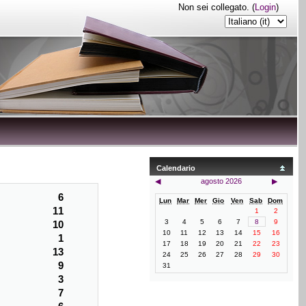
Non sei collegato. (
Login
)
Calendario
◀
agosto 2026
▶
6
Lun
Mar
Mer
Gio
Ven
Sab
Dom
11
1
2
3
4
5
6
7
8
9
10
10
11
12
13
14
15
16
1
17
18
19
20
21
22
23
13
24
25
26
27
28
29
30
9
31
3
7