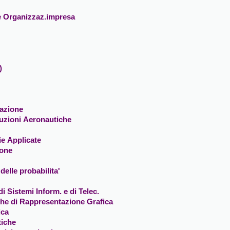
e Organizzaz.impresa
)
gazione
ruzioni Aeronautiche
ie Applicate
ione
 delle probabilita'
i Sistemi Inform. e di Telec.
che di Rappresentazione Grafica
ica
tiche