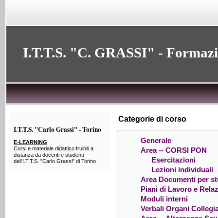
I.T.T.S. "C. GRASSI" - Formaz
Categorie di corso
I.T.T.S. "Carlo Grassi" - Torino
Generale
E-LEARNING
Corsi e materiale didattico fruibili a
Area -- CORSI PON
distanza da docenti e studenti
Esercitazioni
dell'I.T.T.S. "Carlo Grassi" di Torino
Lezioni individuali
Area Documenti per st
Piani di Lavoro e Relaz
Moduli interni
Verbali Organi Collegia