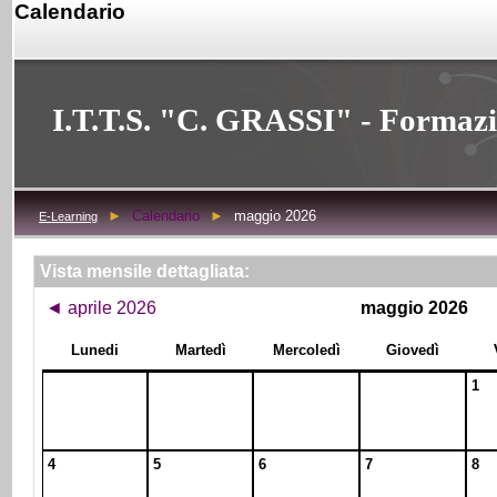
Calendario
I.T.T.S. "C. GRASSI" - Formaz
►
Calendario
►
maggio 2026
E-Learning
Vista mensile dettagliata:
◄
aprile 2026
maggio 2026
Lunedi
Martedì
Mercoledì
Giovedì
1
4
5
6
7
8